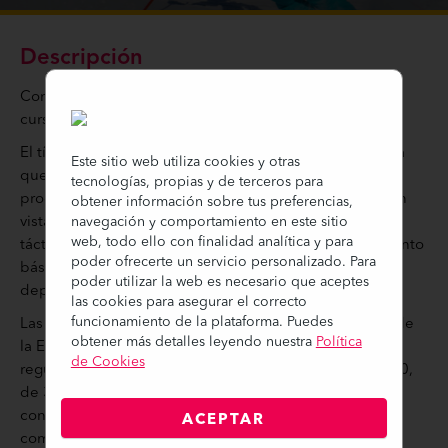
Descripción
Consulta las fechas de celebración de los bloques del
curso desde la
sección de Contacto
.
El título de Técnico Deportivo en Esquí Alpino acredita
Este sitio web utiliza cookies y otras
que su titular posee las competencias necesarias para
tecnologías, propias y de terceros para
programar y efectuar la enseñanza del esquí alpino con
obtener información sobre tus preferencias,
vistas al perfeccionamiento de la ejecución técnica y
navegación y comportamiento en este sitio
web, todo ello con finalidad analítica y para
táctica del deportista, así como efectuar el entrenamiento
poder ofrecerte un servicio personalizado. Para
básico de deportistas y equipos de esta modalidad
poder utilizar la web es necesario que aceptes
deportiva.
las cookies para asegurar el correcto
funcionamiento de la plataforma. Puedes
Las enseñanzas mínimas que comprenden los cursos de
obtener más detalles leyendo nuestra
Política
la Escuela de Formación de Aramón siguen las
de Cookies
regulaciones establecidas en el Real Decreto 319/2000,
de 3 de marzo, para dotar a los alumnos de los
conocimientos suficientes para permitirles el ejercicio
ACEPTAR
competente de sus funciones.