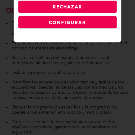
RECHAZAR
Objetivos
CONFIGURAR
Esquiar con seguridad y eficacia en todo tipo de pista
balizada y en terrenos no balizados dentro del dominio
esquiable de una estación de deportes de invierno.
Programar la enseñanza del esquí alpino y la evaluación del
proceso de enseñanza aprendizaje.
Realizar la enseñanza del esquí alpino con vistas al
perfeccionamiento técnico y táctico del deportista.
Evaluar la progresión del aprendizaje.
Identificar los errores de ejecución técnica y táctica de los
esquiadores, detectar las causas y aplicar los medios y los
métodos necesarios para su corrección, preparándoles para
las fases posteriores de tecnificación deportiva.
Efectuar la programación específica y la programación
operativa del entrenamiento a corto y medio plazo.
Dirigir las sesiones de entrenamiento en razón de los
objetivos deportivos, garantizando las condiciones de
seguridad.