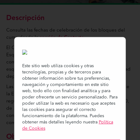
Descripción
Consulta las fechas de celebración de los bloques del
curso desde la
sección de Contacto
.
El Certificado de Primer Nivel de Técnico Deportivo en
Esquí Alpino acredita que su titular posee las
competencias necesarias para realizar la iniciación al
Este sitio web utiliza cookies y otras
esquí alpino, así como para promocionar esta modalidad
tecnologías, propias y de terceros para
deportiva.
obtener información sobre tus preferencias,
navegación y comportamiento en este sitio
Las enseñanzas mínimas que comprenden los cursos de
web, todo ello con finalidad analítica y para
la Escuela de Formación de Aramón siguen las
poder ofrecerte un servicio personalizado. Para
regulaciones establecidas en el Real Decreto 319/2000,
poder utilizar la web es necesario que aceptes
de 3 de marzo, para dotar a los alumnos de los
las cookies para asegurar el correcto
conocimientos suficientes para permitirles el ejercicio
funcionamiento de la plataforma. Puedes
obtener más detalles leyendo nuestra
Política
competente de sus funciones.
de Cookies
Objetivos